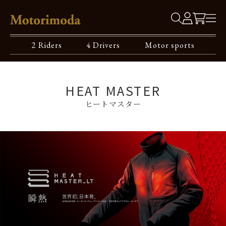
2 Riders
4 Drivers
Motor sports
HEAT MASTER
ヒートマスター