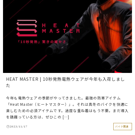
HEAT MASTER | 10秒発熱電熱ウェアが今年も入荷しまし
た
今年も電熱ウェアの季節がやってきました。最強の防寒アイテム
「Heat Master（ヒートマスター）」。それは真冬のバイクを快適に
楽しむための必須アイテムです。過度な重ね着はもう不要。まだ導入
を躊躇っている方は、ぜひこの […]
2023/11/17
バイク関連