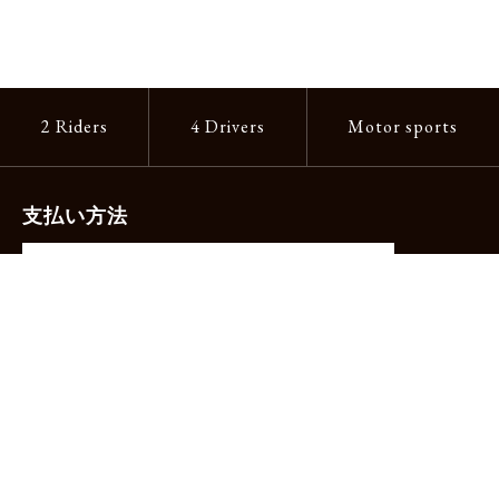
2 Riders
4 Drivers
Motor sports
支払い方法
-クレジットカード（主要ブランド各種）
-PayPay -楽天ペイ -Amazon Pay
-代金引換（手数料660円）※宅配便限定
送料