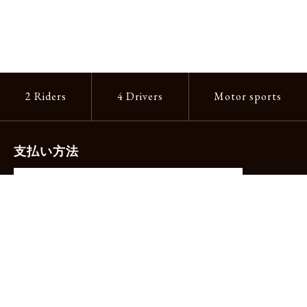
2 Riders
4 Drivers
Motor sports
支払い方法
-クレジットカード（主要ブランド各種）
-PayPay -楽天ペイ -Amazon Pay
-代金引換（手数料660円）※宅配便限定