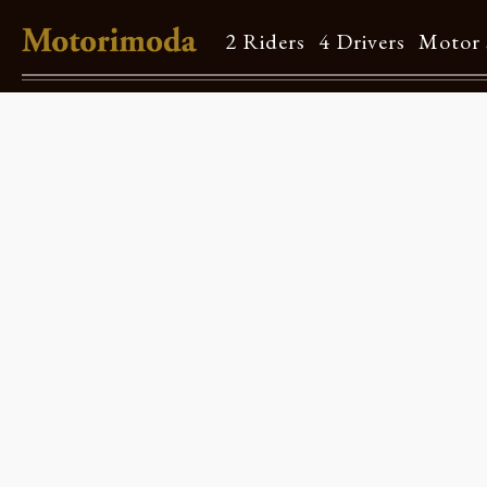
2 Riders
4 Drivers
Motor 
Shop Info
Motorimodaとは
店舗一覧
Brand
Brand list
Guide
ご利用ガイド