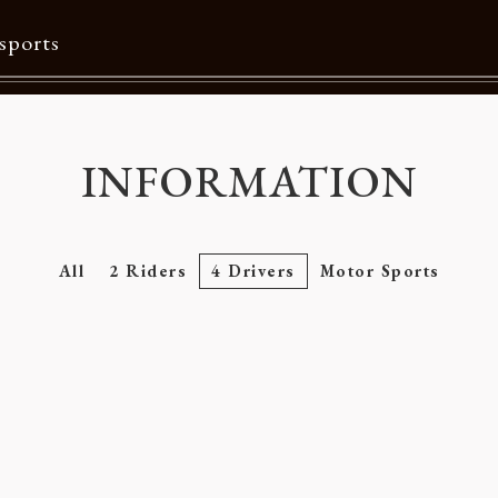
sports
Contents
INFORMATION
特集一覧
Information一覧
All
2 Riders
4 Drivers
Motor Sports
メルマガ購読
カタログダウンロード
リクルート