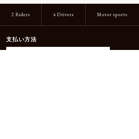
2 Riders
4 Drivers
Motor sports
支払い方法
-クレジットカード（主要ブランド各種）
-PayPay -楽天ペイ -Amazon Pay
-代金引換（手数料660円）※宅配便限定
送料
全国一律1,100円
＊メール便配送対象商品は一律330円。