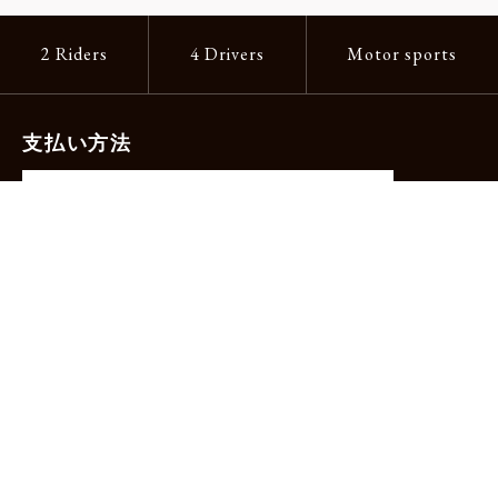
2 Riders
4 Drivers
Motor sports
支払い方法
-クレジットカード（主要ブランド各種）
-PayPay -楽天ペイ -Amazon Pay
-代金引換（手数料660円）※宅配便限定
送料
全国一律1,100円
＊メール便配送対象商品は一律330円。