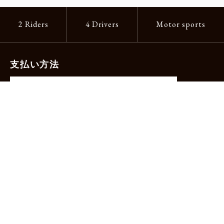
2 Riders
4 Drivers
Motor sports
支払い方法
-クレジットカード（主要ブランド各種）
-PayPay -楽天ペイ -Amazon Pay
-代金引換（手数料660円）※宅配便限定
送料
全国一律1,100円
＊メール便配送対象商品は一律330円。