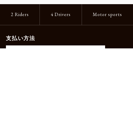
2 Riders
4 Drivers
Motor sports
支払い方法
-クレジットカード（主要ブランド各種）
-PayPay -楽天ペイ -Amazon Pay
-代金引換（手数料660円）※宅配便限定
送料
全国一律1,100円
＊メール便配送対象商品は一律330円。