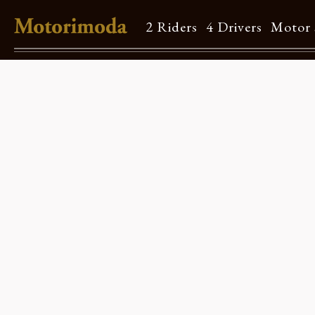
2 Riders
4 Drivers
Motor 
Shop Info
Motorimodaとは
店舗一覧
Brand
Brand list
Guide
ご利用ガイド