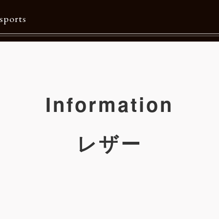
sports
Contents
特集一覧
Information
Information一覧
メルマガ購読
レザー
カタログダウンロード
リクルート