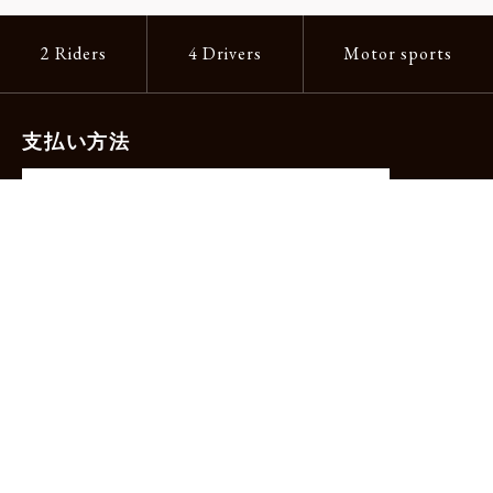
2 Riders
4 Drivers
Motor sports
支払い方法
-クレジットカード（主要ブランド各種）
-PayPay -楽天ペイ -Amazon Pay
-代金引換（手数料660円）※宅配便限定
送料
全国一律1,100円
＊メール便配送対象商品は一律330円。