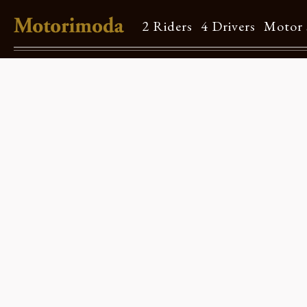
2 Riders
4 Drivers
Motor 
Shop Info
Motorimodaとは
店舗一覧
Brand
Brand list
Guide
ご利用ガイド