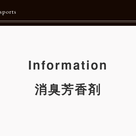
sports
Contents
特集一覧
Information
Information一覧
メルマガ購読
消臭芳香剤
カタログダウンロード
リクルート