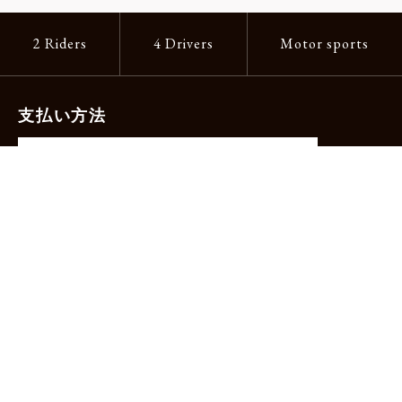
2 Riders
4 Drivers
Motor sports
支払い方法
-クレジットカード（主要ブランド各種）
-PayPay -楽天ペイ -Amazon Pay
-代金引換（手数料660円）※宅配便限定
送料
全国一律1,100円
＊メール便配送対象商品は一律330円。