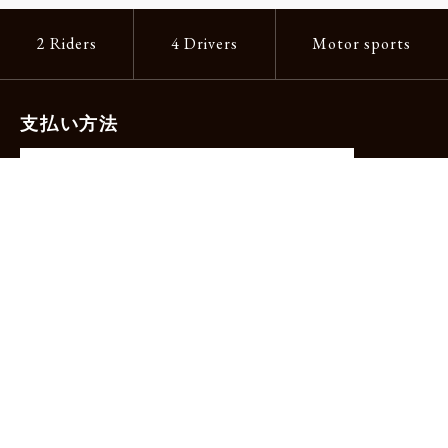
2 Riders
4 Drivers
Motor sports
支払い方法
-クレジットカード（主要ブランド各種）
-PayPay -楽天ペイ -Amazon Pay
-代金引換（手数料660円）※宅配便限定
送料
全国一律1,100円
＊メール便配送対象商品は一律330円。
11,000円以上のお買い物で当社負担。