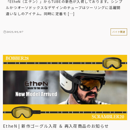
「EtheN（エテン）」からTUBEの新色が入荷しております。シンプ
ルかつオーソドックスなデザインのチューブはツーリングに活躍間
違いなしのアイテム。同時に定番モ […]
2025/05/07
バイク関連
EtheN | 新作ゴーグル入荷 ＆ 再入荷商品のお知らせ