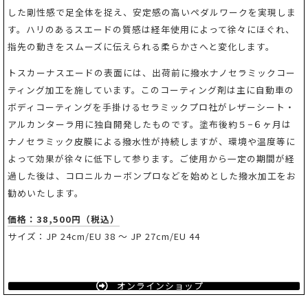
した剛性感で足全体を捉え、安定感の高いペダルワークを実現しま
す。ハリのあるスエードの質感は経年使用によって徐々にほぐれ、
指先の動きをスムーズに伝えられる柔らかさへと変化します。
トスカーナスエードの表面には、出荷前に撥水ナノセラミックコー
ティング加工を施しています。このコーティング剤は主に自動車の
ボディコーティングを手掛けるセラミックプロ社がレザーシート・
アルカンターラ用に独自開発したものです。塗布後約５−６ヶ月は
ナノセラミック皮膜による撥水性が持続しますが、環境や温度等に
よって効果が徐々に低下して参ります。ご使用から一定の期間が経
過した後は、コロニルカーボンプロなどを始めとした撥水加工をお
勧めいたします。
価格：38,500円（税込）
サイズ：JP 24cm/EU 38 ～ JP 27cm/EU 44
オンラインショップ