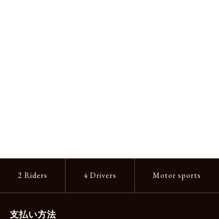
2 Riders
4 Drivers
Motor sports
支払い方法