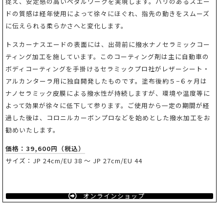
捉え、安定感の高いペダルワークを実現します。ハリのあるスエー
ドの質感は経年使用によって徐々にほぐれ、指先の動きをスムーズ
に伝えられる柔らかさへと変化します。
トスカーナスエードの表面には、出荷前に撥水ナノセラミックコー
ティング加工を施しています。このコーティング剤は主に自動車の
ボディコーティングを手掛けるセラミックプロ社がレザーシート・
アルカンターラ用に独自開発したものです。塗布後約５−６ヶ月は
ナノセラミック皮膜による撥水性が持続しますが、環境や温度等に
よって効果が徐々に低下して参ります。ご使用から一定の期間が経
過した後は、コロニルカーボンプロなどを始めとした撥水加工をお
勧めいたします。
価格：39,600円（税込）
サイズ：JP 24cm/EU 38 ～ JP 27cm/EU 44
オンラインショップ