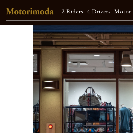
2 Riders
4 Drivers
Motor 
Shop Info
Motorimodaとは
店舗一覧
Brand
Brand list
Guide
ご利用ガイド