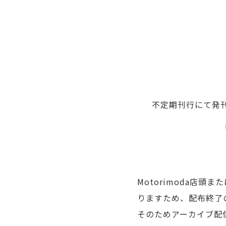
不定期刊行にて発刊
不
定
※
期
ア
刊
ー
Motorimoda店
カ
行
りますため、配布終了
イ
に
そのためアーカイブ配
ブ
て
は