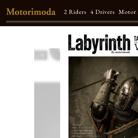
2 Riders
4 Drivers
Motor 
Shop Info
Motorimodaとは
店舗一覧
Brand
Brand list
Guide
ご利用ガイド