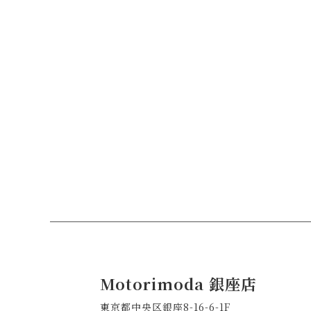
終
れ
て
て
了
お
ご
後
り
覧
に
ま
い
す。
時
※
た
間
掲
だ
載
を
内
け
お
容
る
い
は
よ
刊
て
行
う
ア
当
に
ー
時
の
な
カ
も
Motorimoda 銀座店
り
イ
の
東京都中央区銀座8-16-6-1F
ま
に