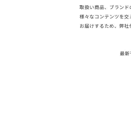
公
取扱い商品、ブランド
発
式
様々なコンテンツを交
刊
オ
お届けするため、弊社
ン
中
ラ
の
イ
「Labyrinth」
ン
最新
ト
が
ッ
公
プ
式
ペ
最
ー
オ
新
ジ
ン
下
刊
部
ラ
は
に
イ
配
掲
ン
載
布
さ
に