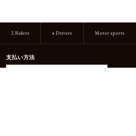
2 Riders
4 Drivers
Motor sports
支払い方法
-クレジットカード（主要ブランド各種）
-PayPay -楽天ペイ -Amazon Pay
-代金引換（手数料660円）※宅配便限定
送料