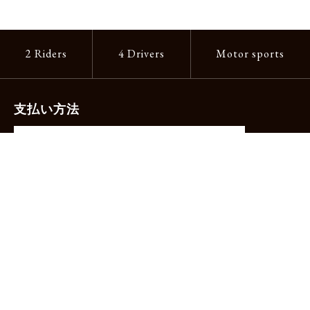
2 Riders
4 Drivers
Motor sports
支払い方法
-クレジットカード（主要ブランド各種）
-PayPay -楽天ペイ -Amazon Pay
-代金引換（手数料660円）※宅配便限定
送料
全国一律1,100円