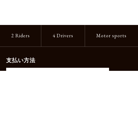
2 Riders
4 Drivers
Motor sports
支払い方法
-クレジットカード（主要ブランド各種）
-PayPay -楽天ペイ -Amazon Pay
-代金引換（手数料660円）※宅配便限定
送料