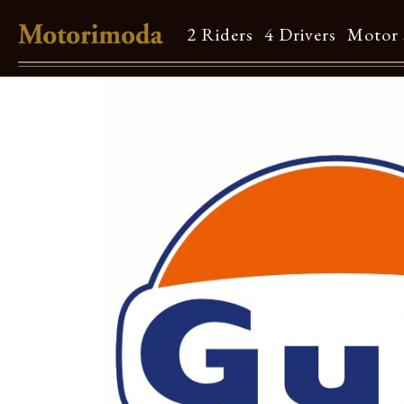
2 Riders
4 Drivers
Motor 
Shop Info
Motorimodaとは
店舗一覧
Brand
Brand list
Guide
ご利用ガイド