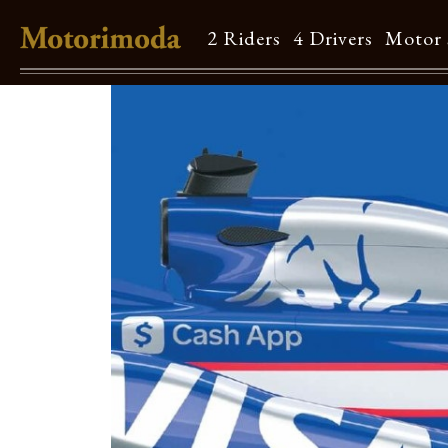
2 Riders
4 Drivers
Motor 
Shop Info
Motorimodaとは
店舗一覧
Brand
Brand list
Guide
ご利用ガイド