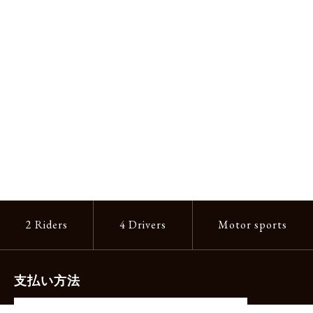
2 Riders
4 Drivers
Motor sports
支払い方法