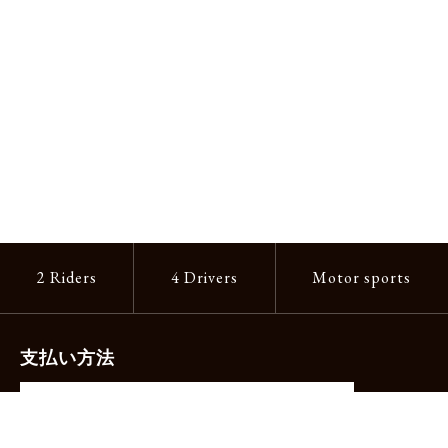
2 Riders
4 Drivers
Motor sports
支払い方法