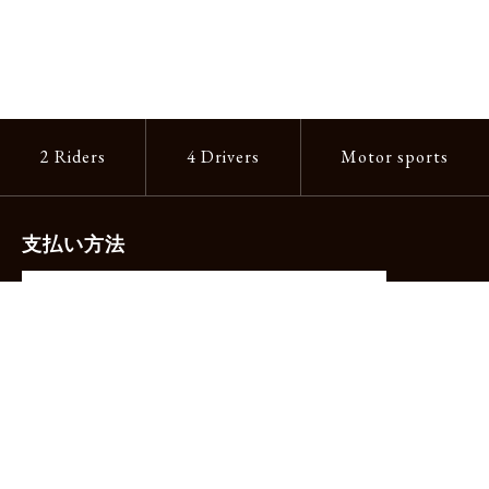
2 Riders
4 Drivers
Motor sports
支払い方法
-クレジットカード（主要ブランド各種）
-PayPay -楽天ペイ -Amazon Pay
-代金引換（手数料660円）※宅配便限定