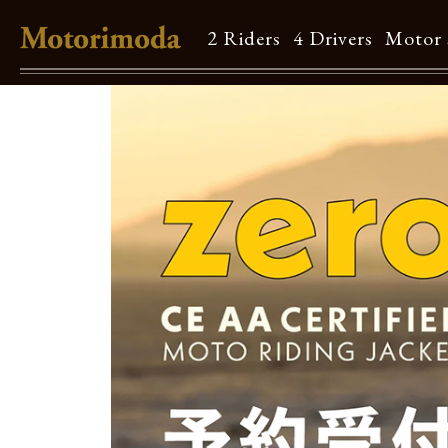
2 Riders
4 Drivers
Motor 
Shop Info
Motorimodaとは
店舗一覧
Brand
Brand list
Guide
ご利用ガイド