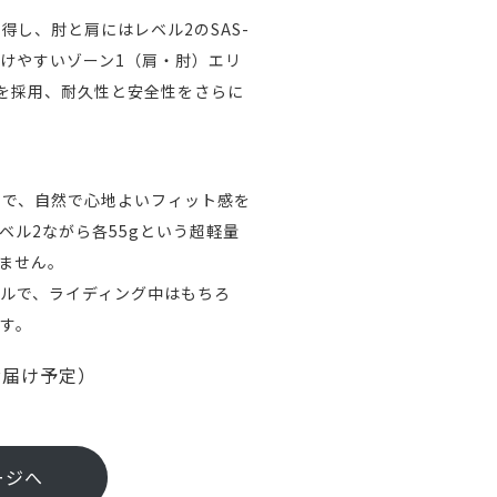
得し、肘と肩にはレベル2のSAS-
受けやすいゾーン1（肩・肘）エリ
®︎を採用、耐久性と安全性をさらに
ことで、自然で心地よいフィット感を
ベル2ながら各55gという超軽量
ません。
ルで、ライディング中はもちろ
す。
お届け予定）
ージへ