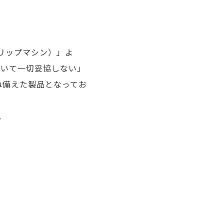
トリップマシン）」よ
おいて一切妥協しない」
ね備えた製品となってお
。