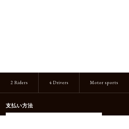
2 Riders
4 Drivers
Motor sports
支払い方法