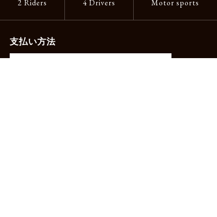
2 Riders
4 Drivers
Motor sports
支払い方法
-クレジットカード（主要ブランド各種）
-PayPay -楽天ペイ -Amazon Pay
-代金引換（手数料660円）※宅配便限定
送料
全国一律1,100円
＊メール便配送対象商品は一律330円。
11,000円以上のお買い物で当社負担。