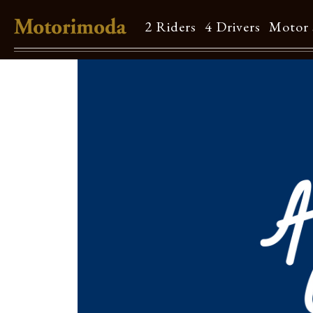
2 Riders
4 Drivers
Motor 
Shop Info
Motorimodaとは
店舗一覧
Brand
Brand list
Guide
ご利用ガイド