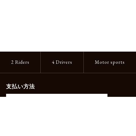
2 Riders
4 Drivers
Motor sports
支払い方法
-クレジットカード（主要ブランド各種）
-PayPay -楽天ペイ -Amazon Pay