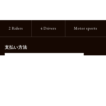
2 Riders
4 Drivers
Motor sports
支払い方法
-クレジットカード（主要ブランド各種）
-PayPay -楽天ペイ -Amazon Pay
-代金引換（手数料660円）※宅配便限定
送料