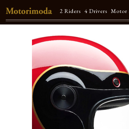
2 Riders
4 Drivers
Motor 
Shop Info
Motorimodaとは
店舗一覧
Brand
Brand list
Guide
ご利用ガイド