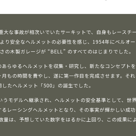
重大な事故が相次いでいたサーキットで、自身もレースチームを
は、より安全なヘルメットの必要性を感じ、1954年にベルオ
の木製ガレージが “BELL” のすべてのはじまりでした。
のあらゆるヘルメットを収集・研究し、新たなコンセプトを
ヶ月もの時間を費やし、遂に第一作目を完成させます。それ
用したヘルメット「500」の誕生でした。
X」というモデルへ継承され、ヘルメットの安全基準として、
するレーシングヘルメットとなり、その事実が輝かしい成功
数量は、予想していた数字をはるかに上回り、この成果によっ