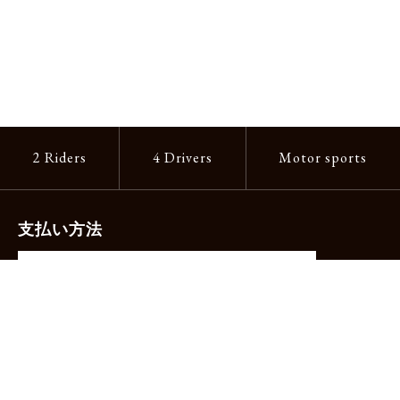
2 Riders
4 Drivers
Motor sports
支払い方法
-クレジットカード（主要ブランド各種）
-PayPay -楽天ペイ -Amazon Pay
-代金引換（手数料660円）※宅配便限定