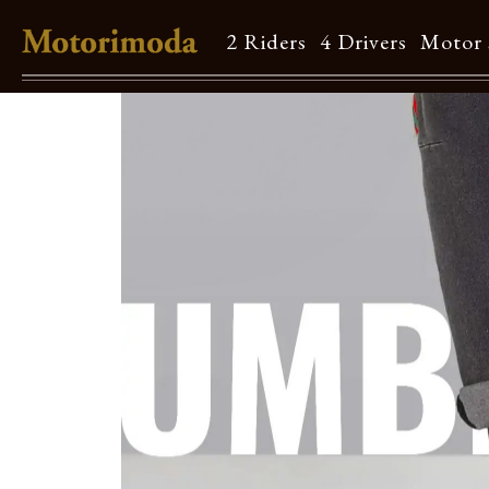
2 Riders
4 Drivers
Motor 
Shop Info
Motorimodaとは
店舗一覧
Brand
Brand list
Guide
ご利用ガイド