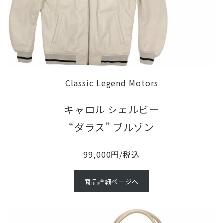
に
お
勧
め
し
Classic Legend Motors
た
い
キャロル シェルビー
ヒ
“ダラス” ブルゾン
ス
ト
99,000円/税込
リ
商品詳細ページへ
カ
ル
な