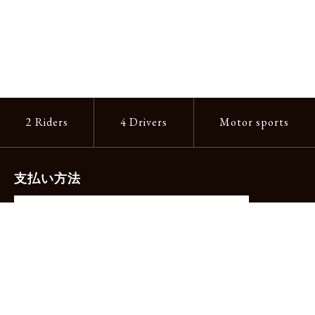
2 Riders
4 Drivers
Motor sports
支払い方法
-クレジットカード（主要ブランド各種）
-PayPay -楽天ペイ -Amazon Pay
-代金引換（手数料660円）※宅配便限定