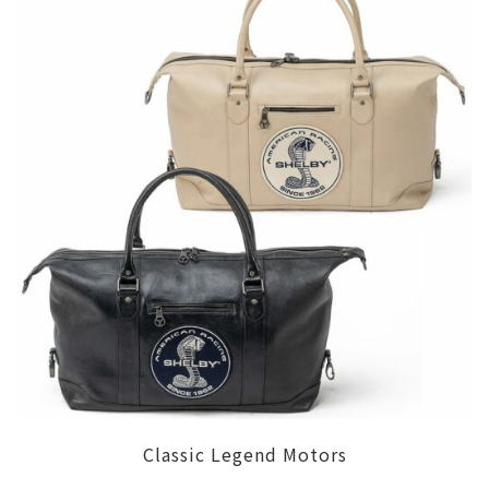
レ
ザ
ー
ブ
ル
ゾ
ン
が
到
着
い
た
し
Classic Legend Motors
ま