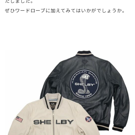
たしました。
ッ
ぜひワードローブに加えてみてはいかがでしょうか。
ク
カ
ー
を
操
る
す
べ
て
の
愛
好
家