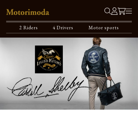
2 Riders
4 Drivers
Motor sports