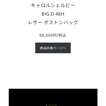
し
キャロルシェルビー
た。
BIG D 48H
ぜ
レザー ボストンバッグ
ひ
ワ
88,000円/税込
ー
商品詳細ページへ
ド
ロ
ー
ブ
に
加
え
て