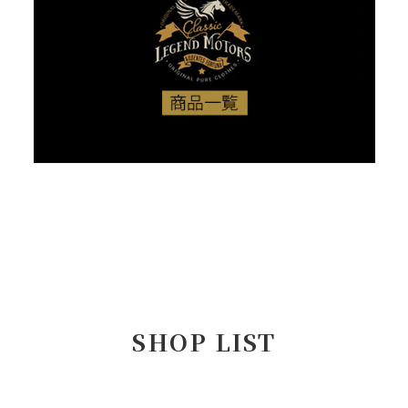
み
て
は
い
か
が
で
し
ょ
う
か。
SHOP LIST