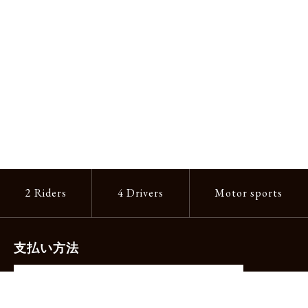
2 Riders
4 Drivers
Motor sports
支払い方法