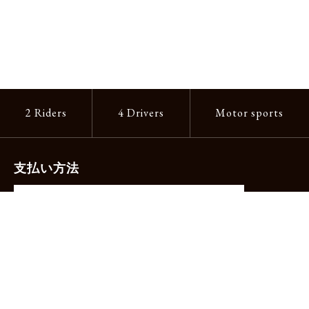
2 Riders
4 Drivers
Motor sports
支払い方法
-クレジットカード（主要ブランド各種）
-PayPay -楽天ペイ -Amazon Pay
-代金引換（手数料660円）※宅配便限定