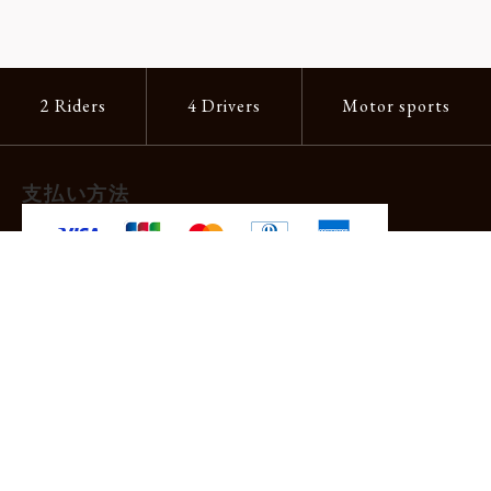
2 Riders
4 Drivers
Motor sports
支払い方法
-クレジットカード（主要ブランド各種）
-PayPay -楽天ペイ -Amazon Pay
-代金引換（手数料660円）※宅配便限定
送料
全国一律1,100円