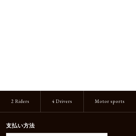
2 Riders
4 Drivers
Motor sports
支払い方法