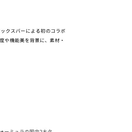
e、サックスバーによる初のコラボ
る精度や機能美を背景に、素材・
。
ーフォーミュラの国内2大タ