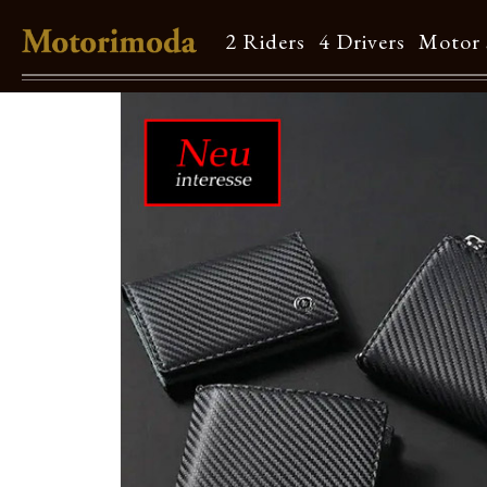
2 Riders
4 Drivers
Motor 
Shop Info
Motorimodaとは
店舗一覧
Brand
Brand list
Guide
ご利用ガイド