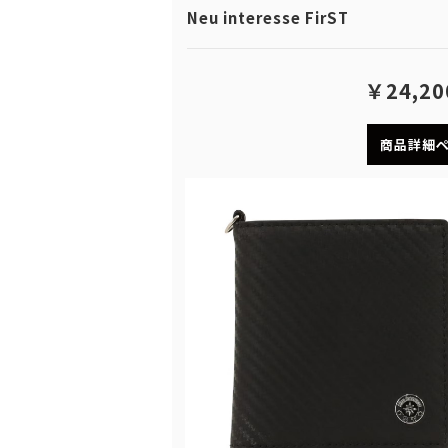
Neu interesse FirST
￥24,20
商品詳細