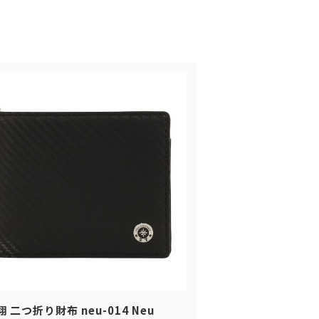
翔 二つ折り財布 neu-014 Neu