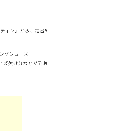
ティン」から、定番5
ィングシューズ
のサイズ欠け分などが到着