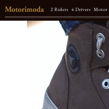
2 Riders
4 Drivers
Motor 
Shop Info
Motorimodaとは
店舗一覧
Brand
Brand list
Guide
ご利用ガイド