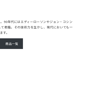
ン
ー。90年代にはエディーローソンやジョン・コシン
して君臨。その技術力を生かし、現代においても一
ます。
商品一覧