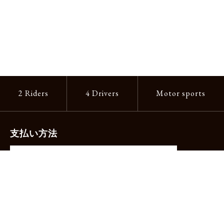
2 Riders
4 Drivers
Motor sports
支払い方法
-クレジットカード（主要ブランド各種）
-PayPay -楽天ペイ -Amazon Pay