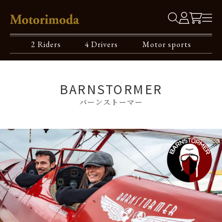
2 Riders
4 Drivers
Motor sports
BARNSTORMER
バーンストーマー