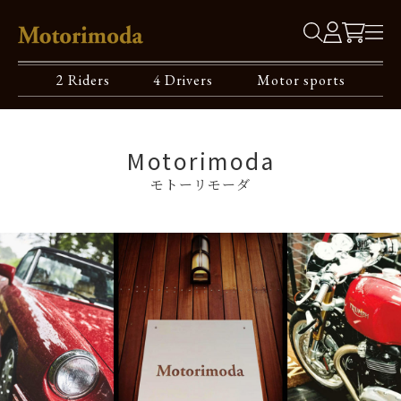
2 Riders
4 Drivers
Motor sports
Motorimoda
モトーリモーダ