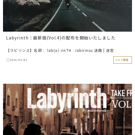
Labyrinth｜最新版(Vol.4)の配布を開始いたしました
【ラビリンス】名詞 : ˈlab(ə)ˌrinTH : rabirinsu 迷路 | 迷宮
2026/05/01
クルマ関連