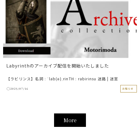
Labyrinthのアーカイブ配信を開始いたしました
【ラビリンス】名詞 : ˈlab(ə)ˌrinTH : rabirinsu 迷路 | 迷宮
2025/07/16
お知らせ
More