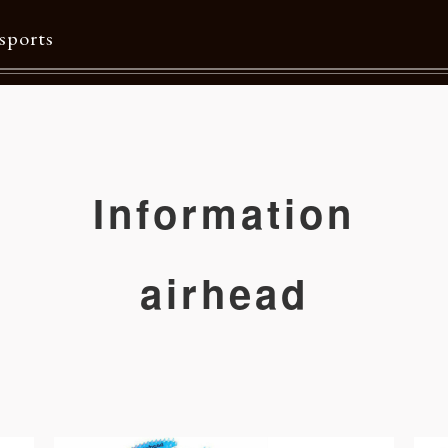
sports
Contents
特集一覧
Information
Information一覧
メルマガ購読
airhead
カタログダウンロード
リクルート