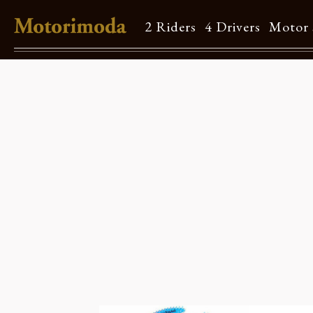
2 Riders
4 Drivers
Motor 
Shop Info
Motorimodaとは
店舗一覧
Brand
Brand list
Guide
ご利用ガイド