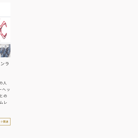
ョンラ
の人
ーヘッ
との
ムレ
イク関連