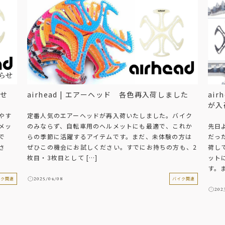
らせ
airhead | エアーヘッド 各色再入荷しました
ai
が入
やす
定番人気のエアーヘッドが再入荷いたしました。バイク
メッ
のみならず、自転車用のヘルメットにも最適で、これか
先日
で
らの季節に活躍するアイテムです。まだ、未体験の方は
だっ
さ
ぜひこの機会にお試しください。すでにお持ちの方も、2
荷し
枚目・3枚目として […]
ット
す。ま
2025/04/08
イク関連
バイク関連
202