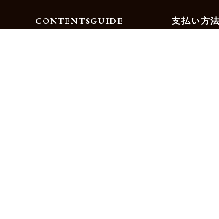
CONTENTS
GUIDE
支払い方
Motorimodaとは
ご利用ガイド
店舗一覧
よくある質問
リクルート
お問合せ
お得な会員サービス
サイズ交換無料