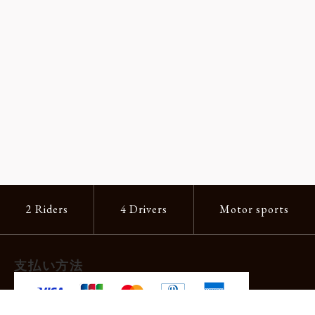
2 Riders
4 Drivers
Motor sports
支払い方法