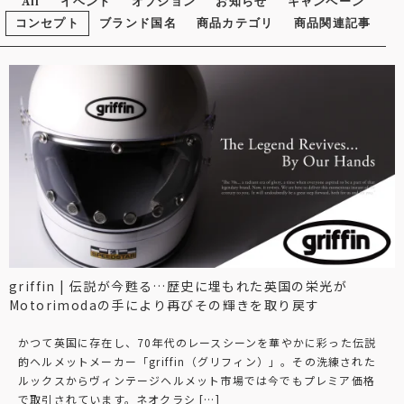
All
イベント
オプション
お知らせ
キャンペーン
コンセプト
ブランド国名
商品カテゴリ
商品関連記事
griffin | 伝説が今甦る…歴史に埋もれた英国の栄光が
Motorimodaの手により再びその輝きを取り戻す
かつて英国に存在し、70年代のレースシーンを華やかに彩った伝説
的ヘルメットメーカー「griffin（グリフィン）」。その洗練された
ルックスからヴィンテージヘルメット市場では今でもプレミア価格
で取引されています。ネオクラシ […]