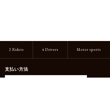
2 Riders
4 Drivers
Motor sports
支払い方法
-クレジットカード（主要ブランド各種）
-PayPay -楽天ペイ -Amazon Pay