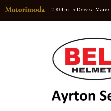
2 Riders
4 Drivers
Motor 
Shop Info
Motorimodaとは
店舗一覧
Brand
Brand list
Guide
ご利用ガイド