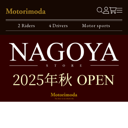
2 Riders
4 Drivers
Motor sports