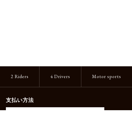
2 Riders
4 Drivers
Motor sports
支払い方法