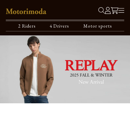
2 Riders
4 Drivers
Motor sports