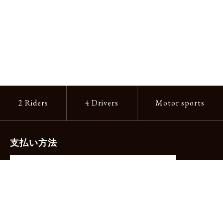
2 Riders
4 Drivers
Motor sports
支払い方法
-クレジットカード（主要ブランド各種）
-PayPay -楽天ペイ -Amazon Pay