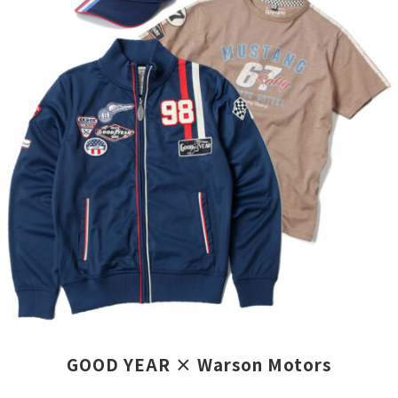
ど
を
り
う
「ド
に。
で
レ
と
し
ス
言
ょ
ア
う
う。
ッ
方
誰
プ」。
も
だ
愛
い
っ
好
ら
て
家
っ
い
の
し
つ
方々
ゃ
か
と
GOOD YEAR × Warson Motors
る
は
の
事