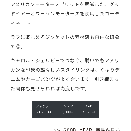
「本
アメリカンモータースピリットを意識した、グッ
束
と
物」
ドイヤーとワーソンモータースを使用したコーデ
の
は
を
ィネート。
間
思
実
の
い
ラフに楽しめるジャケットの素材感も自由な印象
際
集
ま
で◎。
に
い、
す
見
キャロル・シェルビーでつなぐ、脱いでもアメリ
日々
が、
て
カンな印象の雄々しいスタイリングは、やはりデ
の
そ
T
C
み
ニムやカーゴパンツがよく合います。引き締まっ
シ
運
こ
A
た
ャ
た肉体も見せられれば尚良しです。
転
P
は
ツ
く
7,
を
せ
7,
9
な
ジャケット
Tシャツ
CAP
7
フ
っ
2
24,200円
7,700円
7,920円
0
る
0
ァ
か
0
も
円
ッ
円
く
>> GOOD YEAR 商品を見る