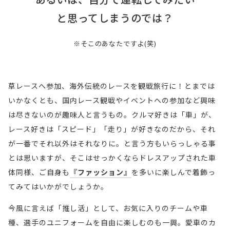
に
る
と思ってしまうのでは？
オ
い
ン
は、
※そこのあなたですよ(笑)
ラ
自
イ
草
分
草レースへ参加、海外伝統のレースを観戦旅行に！とまでは
ン
レ
で
いかなくとも、国内レース観戦やイベントへの参加など興味
配
ー
は尽きないのが趣味人と言うもの。クルマ好きは「車」が、
運
信
ス
レース好きは「スピード」「走り」が好きなのだから、それ
転
や
が一番でそれ以外はそれなりに。と言う方もいらっしゃる事
へ
専
し
とは思いますが、そこはせっかくならドレスアップされた車
参
用
て
体同様、ご自身も
『ファッション』
を多いに楽しんで着飾っ
加、
チ
てみてはいかがでしょうか。
み
海
ャ
今
た
今風に言えば「推し活」として、お気に入りのチームや車
外
ン
種、選手のユニフォームを自由に楽しむのも一興。愛車のカ
風
伝
い