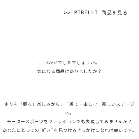
0
0
円
円
>> PIRELLI 商品を見る
....
....いかがでしたでしょうか。
い
気になる商品はありましたか？
か
が
で
走
走りを「観る」楽しみから、「着て・楽しむ」新しいステージ
し
り
へ。
た
を
モータースポーツをファッションでも表現してみませんか？
で
「観
あなたにとっての“好き”を見つけるきっかけになれば幸いです。
し