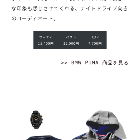
ベ
C
な印象も感じさせてくれる、ナイトドライブ向き
に
ス
A
ト
のコーディネート。
楽
P
2
し
7,
2,
7
ん
フーディ
ベスト
CAP
0
0
15,400円
22,000円
7,700円
0
で
0
0
円
着
円
>> BMW PUMA 商品を見る
飾
っ
て
み
て
は
い
か