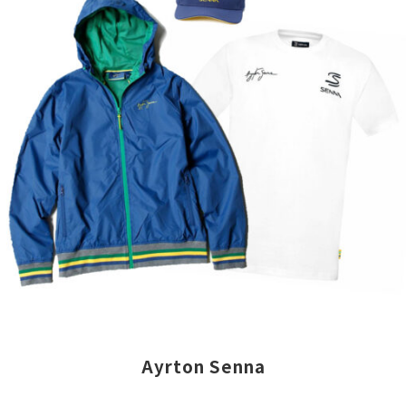
ナ
に
ォ
や
ァ
ー
あ
ー
イ
ッ
や
り、
ム
ベ
シ
ご
探
を
ン
ョ
友
し
自
ト
ン
人
求
由
へ
に
に
め
に
の
関
も
れ
楽
参
す
一
ば
し
加
る
目
い
む
な
商
置
つ
の
ど
品
か
だ
も
興
を
れ
っ
Ayrton Senna
一
味
ご
る
て
興。
は
紹