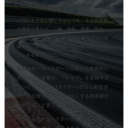
モータースポーツ
一口にそう言い表したとしても、その世界観
や特徴は異なり、二輪、四輪、世界、国内、
サーキット、ラリー。もちろんカテゴリーの
違いや、ストリートを語りたい方も多くいら
っしゃる事でしょう。
多様なモータースポーツにおいて本質的に
共通している事は、「トップ」を目指すマ
シンとドライバー(ライダー)がひしめき合
い、その走りを「サポート」する技術者た
ちがいる、と言う事。
そして、モータースポーツが生むドラマや
そのものに魅了、感化された「ファン」が