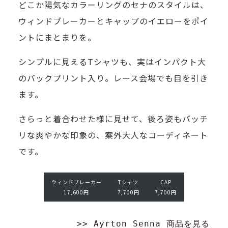
「オ
どこか陽気なカラーリングのセナのスタイルは、
コ
愛
尽
介
ー
ウィンドブレーカーとキャップのイエローをポイ
ン
車
き
す
ナ
ントにまとまりを。
テ
の
な
る
ー」
ン
カ
シンプルに見えるTシャツも、実はインパクト大
い
特
と
ツ
ス
のバックプリント入り。レース会場でも目を引き
の
集
し
は
タ
ます。
が
を
て
用
ム
趣
ご
の
さらっと着合わせた様に見せて、後ろ姿もバッチ
意
や
T
味
用
C
魅
リな爽やかな印象の、案外大人なコーディネート
さ
シ
チ
人
A
意
ャ
力
です。
れ
P
ュ
と
し
ツ
が
7,
て
7,
ー
言
ま
7
増
ウィンドブレーカー
Tシャツ
CAP
い
7
ン
0
う
し
17,600円
7,700円
7,700円
0
す
る
0
ナ
0
も
た。
円
こ
時
円
ッ
>> Ayrton Senna 商品を見る
の。
い