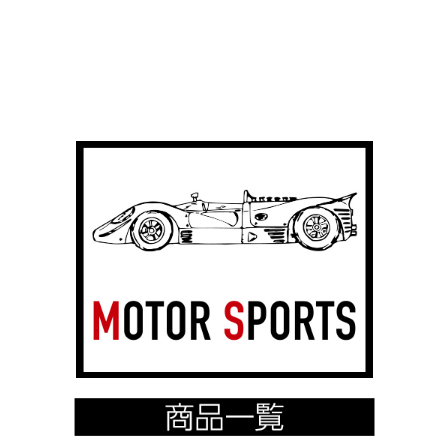
る」
ょ
楽
う
し
か。
み
気
か
に
ら、
な
「着
る
て・
商
楽
品
し
は
む」
あ
新
り
し
ま
い
し