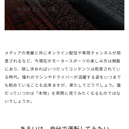
存在するという事。。。
メ
メディアの発展と共にオンライン配信や専用チャンネルが用
デ
意されるなど、今現在のモータースポーツの楽しみ方は無数
ィ
にあり、探し求めればいつだってコンテンツは用意されてい
ア
る時代。憧れのマシンやドライバーが活躍する姿をいつまで
も眺めていることも出来ますが、果たしてどうでしょう。誰
の
だっていつかは「本物」を実際に見てみたくなるものではな
発
いでしょうか。
展
と
あ
共
あるいは、自分で運転してみたい