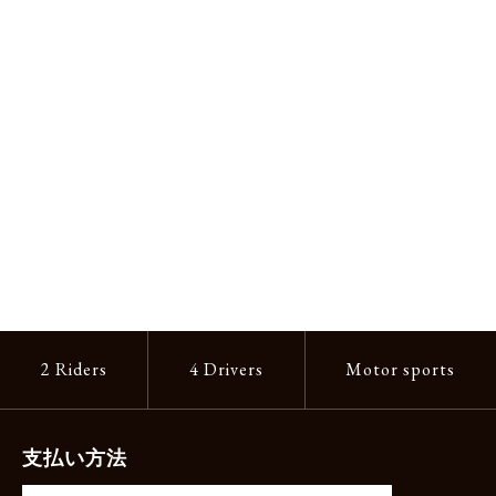
2 Riders
4 Drivers
Motor sports
支払い方法