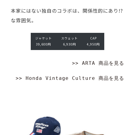
ス
い
し
そ
い
ウ
C
本家にはない独自のコラボは、関係性的にあり!?
る
ェ
A
て
れ
で
な雰囲気。
こ
ッ
P
好
が
す。
ト
4,
と
き
6,
9
一
ジャケット
スウェット
CAP
も
9
5
な
39,600円
6,930円
4,950円
番
3
0
出
こ
で
0
円
来
>> ARTA 商品を見る
円
と
そ
ま
を
れ
>> Honda Vintage Culture 商品を見る
す
愉
以
が、
し
外
果
む
は
た
ご
そ
し
自
れ
て
身
な