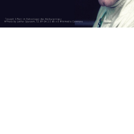
フ
ァ
ッ
シ
ョ
ン
で
も
表
現
し
て
み
ま