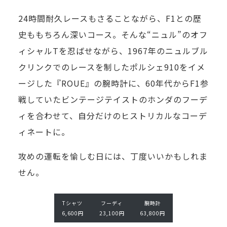
24時間耐久レースもさることながら、F1との歴
史ももちろん深いコース。そんな“ニュル”のオフ
ィシャルTを忍ばせながら、1967年のニュルブル
クリンクでのレースを制したポルシェ910をイメ
ージした『ROUE』の腕時計に、60年代からF1参
戦していたビンテージテイストのホンダのフーデ
ィを合わせて、自分だけのヒストリカルなコーデ
ィネートに。
フ
腕
ー
攻めの運転を愉しむ日には、丁度いいかもしれま
時
デ
計
せん。
ィ
6
2
3,
3,
Tシャツ
フーディ
腕時計
8
1
6,600円
23,100円
63,800円
0
0