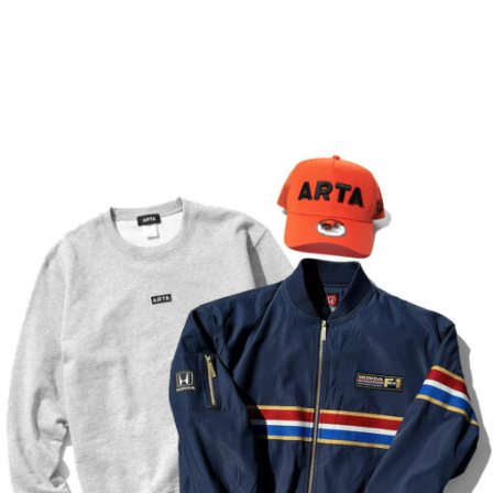
と
代。
プ
ク
ま
間
憧
は
ル
以
違
れ
一
マ
上
い
の
先
好
に
な
マ
ず
き
モ
し！
シ
お
は
ー
で
ン
休
「車」
タ
す。
や
み
が、
ー
ド
に。
レ
ス
ラ
洗
ー
ポ
イ
車
ス
ー
バ
で
好
ツ
ー
美
き
を
が
し
は
楽