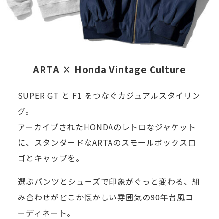
活
さ
「ス
し
躍
を
ピ
む
す
キ
ー
き
る
ー
ド」
っ
姿
ARTA × Honda Vintage Culture
プ
「走
か
を
し
り」
け
SUPER GT と F1 をつなぐカジュアルスタイリン
い
て
が
づ
グ。
つ
お
好
く
アーカイブされたHONDAのレトロなジャケット
ま
き
き
り
に、スタンダードなARTAのスモールボックスロ
で
ま
な
に
ゴとキャップを。
も
し
の
な
眺
選ぶパンツとシューズで印象がぐっと変わる、組
ょ
だ
れ
め
み合わせがどこか懐かしい雰囲気の90年台風コ
う。
か
ば
て
ーディネート。
そ
ら、
幸