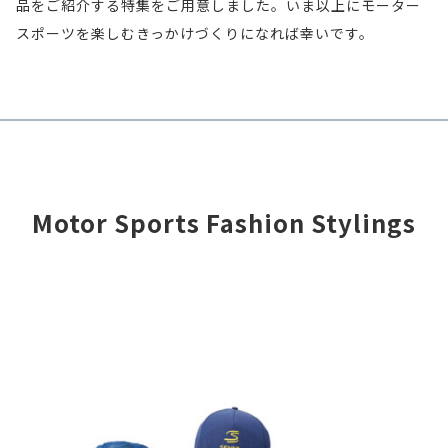
品をご紹介する特集をご用意しました。いま以上にモーター
ご
タ
り
は
で、
スポーツを楽しむきっかけづくりになれば幸いです。
自
ー
の
い
今
身
ス
チ
か
回
が
ポ
ー
な
は
輝
ー
ム
く
モ
い
ツ
や
と
ー
て
の
車
Motor Sports Fashion Stylings
も、
タ
見
楽
種、
国
ー
え
し
選
内
ス
れ
み
手
レ
ポ
ば
方
の
ー
ー
パ
は
ユ
ス
ツ
ー
無
ニ
観
の
ト
数
フ
戦
フ