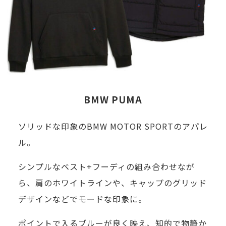
を
様、
お
ご
勧
自
め
身
し
も
ま
『フ
BMW PUMA
す。
ァ
ソリッドな印象のBMW MOTOR SPORTのアパレ
ッ
ル。
シ
ョ
シンプルなベスト+フーディの組み合わせなが
ン』
ら、肩のホワイトラインや、キャップのグリッド
を
デザインなどでモードな印象に。
多
ポイントで入るブルーが良く映え、知的で物静か
い