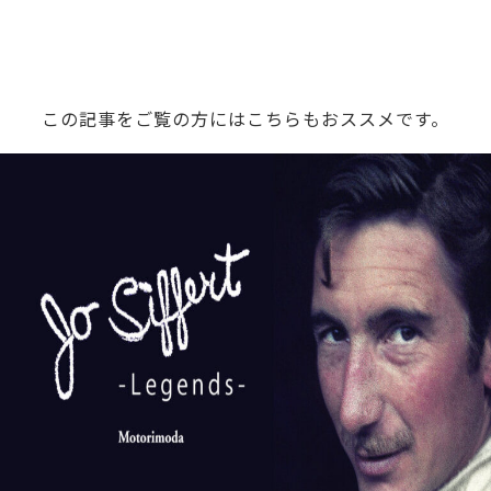
ス
た
テ
か？
ー
ジ
この記事をご覧の方にはこちらもおススメです。
へ。
モ
ー
タ
ー
ス
ポ
ー
ツ
を