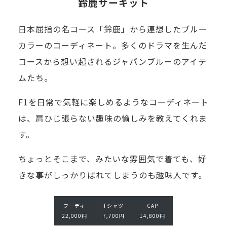
鈴鹿サーキット
日本屈指の名コース「鈴鹿」から連想したブルー
カラーのコーディネート。多くのドラマを生んだ
コースから想い起されるジャパンブルーのアイテ
ムたち。
F1を日常で気軽に楽しめるようなコーディネート
は、肩ひじ張らない趣味の愉しみを教えてくれま
す。
T
C
ちょっとそこまで、みたいな雰囲気で着ても、好
シ
A
ャ
P
きな事がしっかりばれてしまうのも趣味人です。
ツ
1
7,
4,
フーディ
Tシャツ
CAP
7
8
22,000円
7,700円
14,800円
0
0