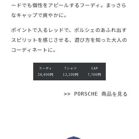
ードでも個性をアピールするフーディ。まっさら
なキャップで爽やかに。
ポイントで入るレッドで、ポルシェのあふれ出す
T
シ
C
スピリットを感じさせる、遊び方を知った大人の
ャ
A
コーディネートに。
ツ
P
1
7,
2,
7
フーディ
Tシャツ
CAP
1
0
26,400円
12,100円
7,700円
0
0
0
円
>>
PORSCHE
商品を見る
円