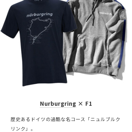
が
で
し
ょ
う
か。
Nurburgring
× F1
歴史あるドイツの過酷な名コース「ニュルブルク
リンク」。