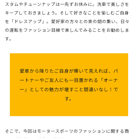
ネ
スタムやチューンナップは一先ずお休みに。洗車で美しさを
に
統
と
ル
キープしておきましょう。そして好きなことを愉しむご自身
言
の
思
を「ドレスアップ」。愛好家の方々との束の間の集い、日々
が
え
レ
の運転をファッション目線で楽しんでみることをお勧めしま
っ
用
ば
ー
す。
意
て
「推
ス
さ
し
し
を
れ
ま
活」
観
愛
愛車から降りたご自身が輝いて見えれば、パ
る
と
う
戦
ートナーやご友人にも一目置かれる「オーナ
車
な
し
旅
の
ー」としての魅力が増すこと間違いなし！で
か
ど、
て、
行
で
す。
ら
近
お
に！
は？
降
年
気
と
り
モ
に
ま
そ
た
ー
そこで、今回はモータースポーツのファッションに関する商
入
で
こ