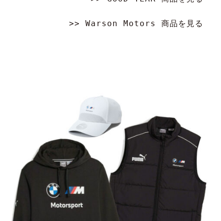
の
シ
な
で
>> Warson Motors 商品を見る
ョ
ら
は
ン
ド
な
目
レ
い
線
ス
で
で
ア
し
楽
ッ
ょ
し
プ
う
ん
さ
か。
で
れ
み
た
る
車
こ
体
と
同